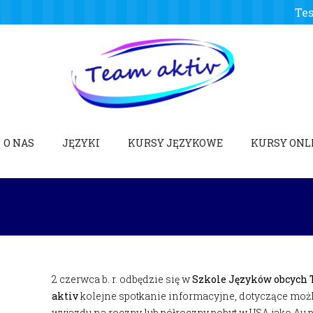
Tes
Szkoła Języków Obcych
O NAS
JĘZYKI
KURSY JĘZYKOWE
KURSY ONL
2 czerwca b. r. odbędzie się w
Szkole Języków obcych
aktiv
kolejne spotkanie informacyjne, dotyczące moż
wyjazdu na roczny lub półroczny pobyt w USA jako Au p