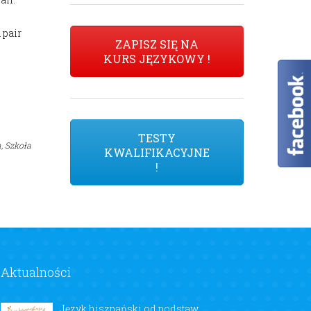
 pair
ZAPISZ SIĘ NA
KURS JĘZYKOWY !
TESTY
,
Szkoła
KWALIFIKACYJNE
!
Aktualności
Język hiszpański od podstaw