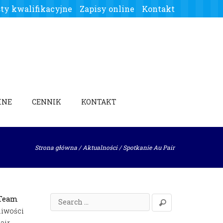
ty kwalifikacyjne
Zapisy online
Kontakt
INE
CENNIK
KONTAKT
Strona główna
/
Aktualności
/
Spotkanie Au Pair
 Team
liwości
air.